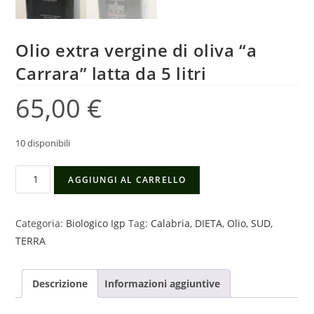
Olio extra vergine di oliva “a
Carrara” latta da 5 litri
65,00
€
10 disponibili
Olio
AGGIUNGI AL CARRELLO
extra
vergine
Categoria:
Biologico Igp
Tag:
Calabria
,
DIETA
,
Olio
,
SUD
,
di
TERRA
oliva
"a
Carrara"
Descrizione
Informazioni aggiuntive
latta
da