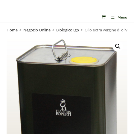
Salta
al
Menu
contenuto
Home
>
Negozio Online
>
Biologico Igp
>
Olio extra vergine di oliva “a 