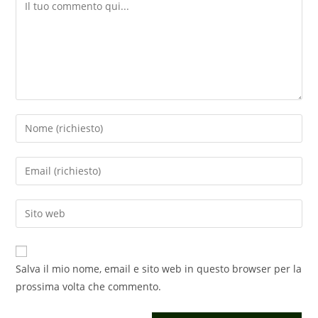
Commento
Inserisci
il
tuo
Inserisci
nome
il
o
tuo
Inserisci
nome
indirizzo
l'URL
utente
email
del
per
per
sito
commentare
Salva il mio nome, email e sito web in questo browser per la
commentare
web
prossima volta che commento.
(facoltativo)